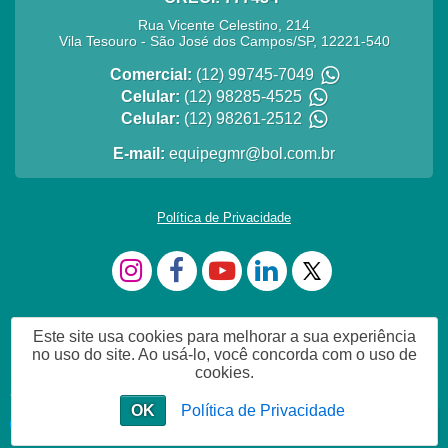
Rua Vicente Celestino, 214
Vila Tesouro
-
São José dos Campos
/
SP
,
12221-540
Comercial:
(12) 99745-7049
Celular:
(12) 98285-4525
Celular:
(12) 98261-2512
E-mail:
equipegmr@bol.com.br
Política de Privacidade
Este site usa cookies para melhorar a sua experiência
no uso do site. Ao usá-lo, você concorda com o uso de
cookies.
estou dísponível em whatsApp
OK
Política de Privacidade
Estou a disposição que vc procura
Chat