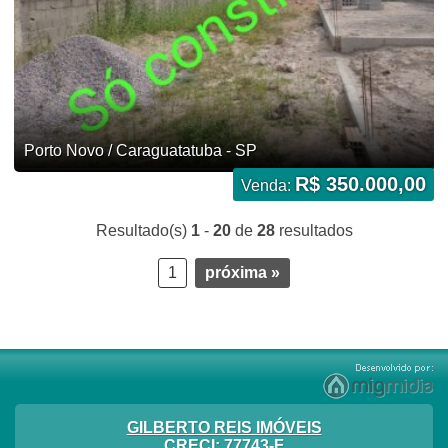
Porto Novo / Caraguatatuba - SP
R$ 350.000,00
Venda:
Resultado(s)
1
-
20
de
28
resultados
1
próxima »
GILBERTO REIS IMÓVEIS
CRECI: 77743-F