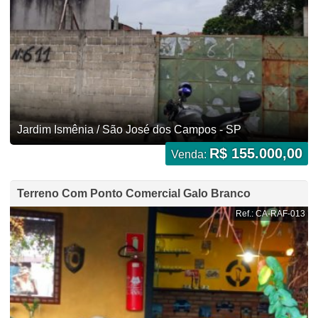
Jardim Ismênia / São José dos Campos - SP
R$ 155.000,00
Venda:
Terreno Com Ponto Comercial Galo Branco
Ref.: CA-RAF-013