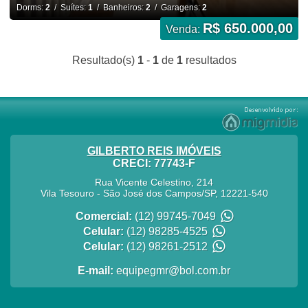
Dorms:
2
/ Suítes:
1
/ Banheiros:
2
/ Garagens:
2
R$ 650.000,00
Venda:
Resultado(s)
1
-
1
de
1
resultados
GILBERTO REIS IMÓVEIS
CRECI: 77743-F
Rua Vicente Celestino, 214
Vila Tesouro
-
São José dos Campos
/
SP
,
12221-540
Comercial:
(12) 99745-7049
Celular:
(12) 98285-4525
Celular:
(12) 98261-2512
E-mail:
equipegmr@bol.com.br