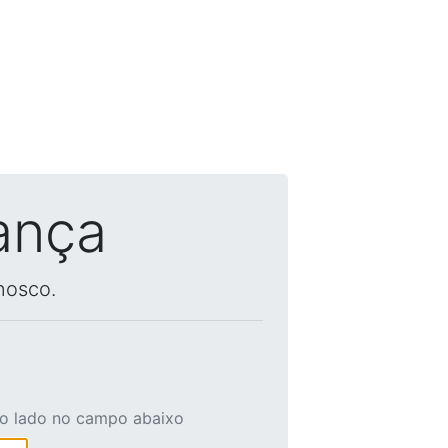
ança
nosco.
ao lado no campo abaixo