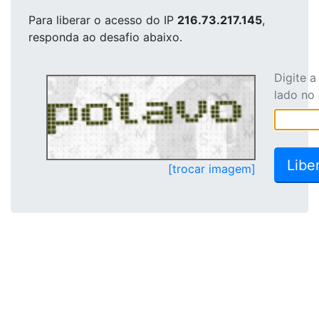
Para liberar o acesso
do IP
216.73.217.145
,
responda ao desafio abaixo.
Digite 
lado no
[trocar imagem]