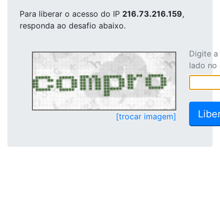
Para liberar o acesso
do IP
216.73.216.159
,
responda ao desafio abaixo.
Digite 
lado no
[trocar imagem]