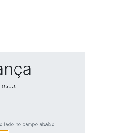
ança
nosco.
ao lado no campo abaixo