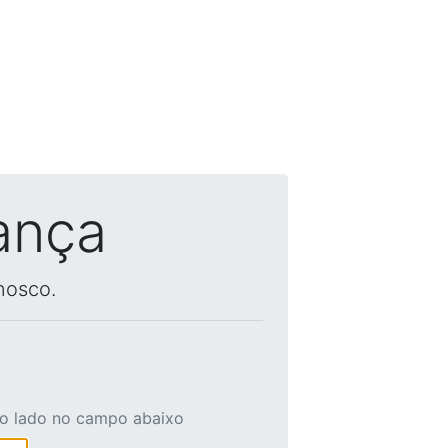
ança
nosco.
ao lado no campo abaixo