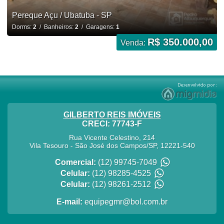
Pereque Açu / Ubatuba - SP
Dorms:
2
/ Banheiros:
2
/ Garagens:
1
R$ 350.000,00
Venda:
GILBERTO REIS IMÓVEIS
CRECI: 77743-F
Rua Vicente Celestino, 214
Vila Tesouro
-
São José dos Campos
/
SP
,
12221-540
Comercial:
(12) 99745-7049
Celular:
(12) 98285-4525
Celular:
(12) 98261-2512
E-mail:
equipegmr@bol.com.br