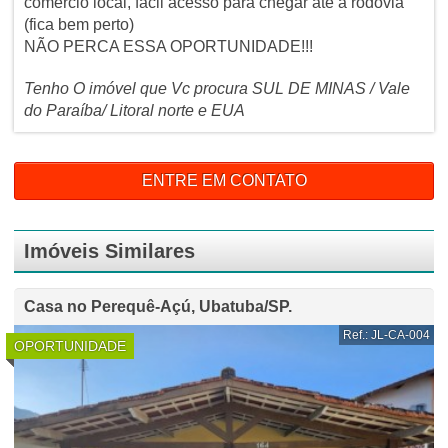
comércio local, fácil acesso para chegar até a rodovia
(fica bem perto)
NÃO PERCA ESSA OPORTUNIDADE!!!
Tenho O imóvel que Vc procura SUL DE MINAS / Vale
do Paraíba/ Litoral norte e EUA
ENTRE EM CONTATO
Imóveis Similares
Casa no Perequê-Açú, Ubatuba/SP.
Ref.: JL-CA-004
OPORTUNIDADE