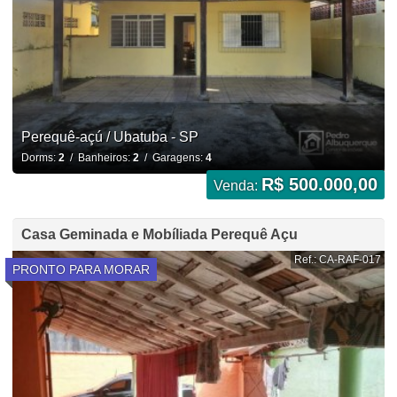
Perequê-açú / Ubatuba - SP
Dorms:
2
/ Banheiros:
2
/ Garagens:
4
R$ 500.000,00
Venda:
Casa Geminada e Mobíliada Perequê Açu
Ref.: CA-RAF-017
PRONTO PARA MORAR