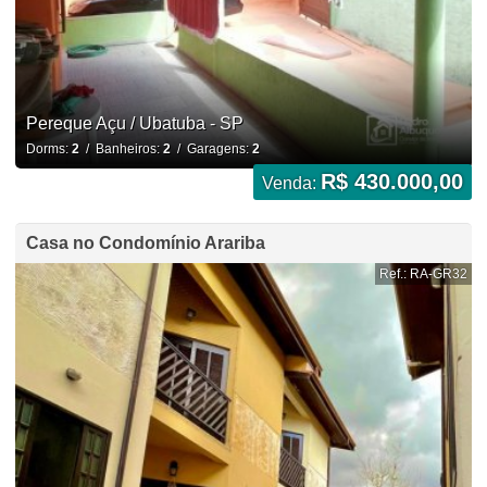
Pereque Açu / Ubatuba - SP
Dorms:
2
/ Banheiros:
2
/ Garagens:
2
R$ 430.000,00
Venda:
Casa no Condomínio Arariba
Ref.: RA-GR32