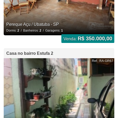
Pereque Açu / Ubatuba - SP
Dorms:
2
/ Banheiros:
2
/ Garagens:
1
R$ 350.000,00
Venda:
Casa no bairro Estufa 2
Ref.: RA-GR67