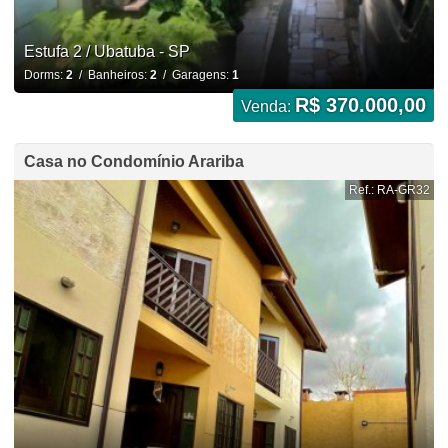
Estufa 2 / Ubatuba - SP
Dorms:
2
/ Banheiros:
2
/ Garagens:
1
R$ 370.000,00
Venda:
Casa no Condomínio Arariba
Ref.: RA-GR32