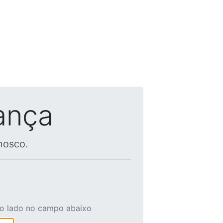
ança
nosco.
ao lado no campo abaixo