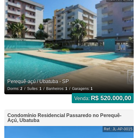
Perequê-açú / Ubatuba - SP
Dorms:
2
/ Suítes:
1
/ Banheiros:
1
/ Garagens:
1
R$ 520.000,00
Venda:
Condomínio Residencial Passaredo no Perequê-
Açú, Ubatuba
Ref.: JL-AP-0015