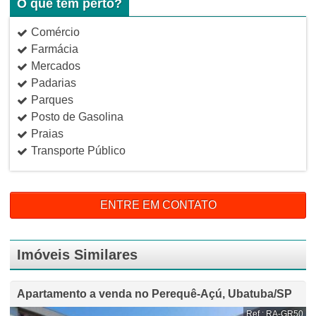
O que tem perto?
Comércio
Farmácia
Mercados
Padarias
Parques
Posto de Gasolina
Praias
Transporte Público
ENTRE EM CONTATO
Imóveis Similares
Apartamento a venda no Perequê-Açú, Ubatuba/SP
Ref.: RA-GR50