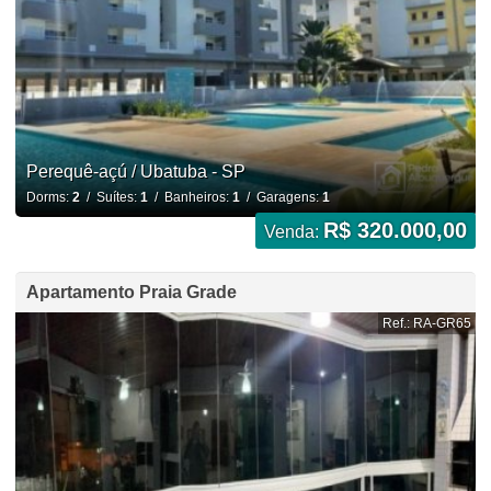
Perequê-açú / Ubatuba - SP
Dorms:
2
/ Suítes:
1
/ Banheiros:
1
/ Garagens:
1
R$ 320.000,00
Venda:
Apartamento Praia Grade
Ref.: RA-GR65