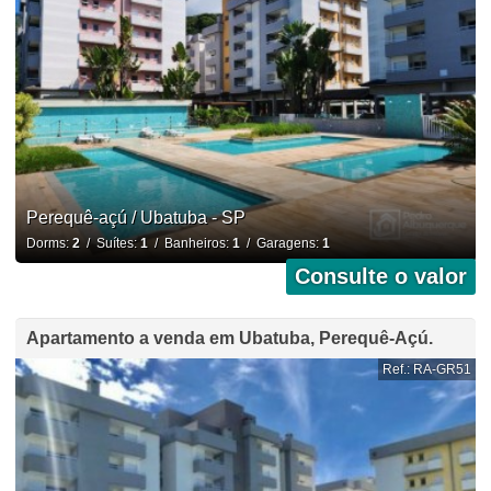
Perequê-açú / Ubatuba - SP
Dorms:
2
/ Suítes:
1
/ Banheiros:
1
/ Garagens:
1
Consulte o valor
Apartamento a venda em Ubatuba, Perequê-Açú.
Ref.: RA-GR51