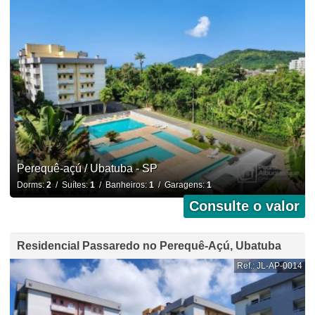
Perequê-açú / Ubatuba - SP
Dorms:
2
/ Suítes:
1
/ Banheiros:
1
/ Garagens:
1
Consulte o valor
Residencial Passaredo no Perequê-Açú, Ubatuba
Ref.: JL-AP-0014