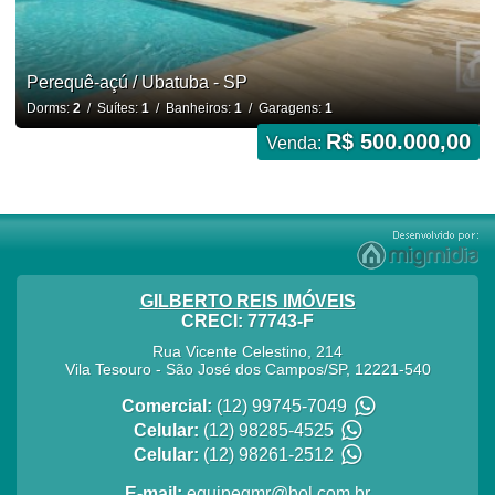
Perequê-açú / Ubatuba - SP
Dorms:
2
/ Suítes:
1
/ Banheiros:
1
/ Garagens:
1
R$ 500.000,00
Venda:
GILBERTO REIS IMÓVEIS
CRECI: 77743-F
Rua Vicente Celestino, 214
Vila Tesouro
-
São José dos Campos
/
SP
,
12221-540
Comercial:
(12) 99745-7049
Celular:
(12) 98285-4525
Celular:
(12) 98261-2512
E-mail:
equipegmr@bol.com.br