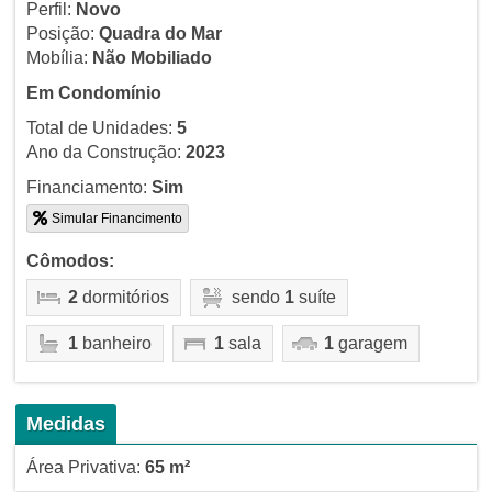
Perfil:
Novo
Posição:
Quadra do Mar
Mobília:
Não Mobiliado
Em Condomínio
Total de Unidades:
5
Ano da Construção:
2023
Financiamento:
Sim
Simular Financimento
Cômodos:
2
dormitórios
sendo
1
suíte
1
banheiro
1
sala
1
garagem
Medidas
Área Privativa:
65 m²