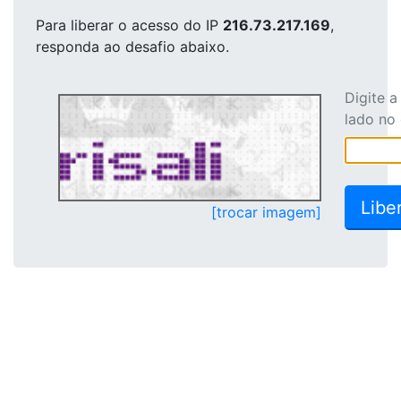
Para liberar o acesso
do IP
216.73.217.169
,
responda ao desafio abaixo.
Digite 
lado no
[trocar imagem]