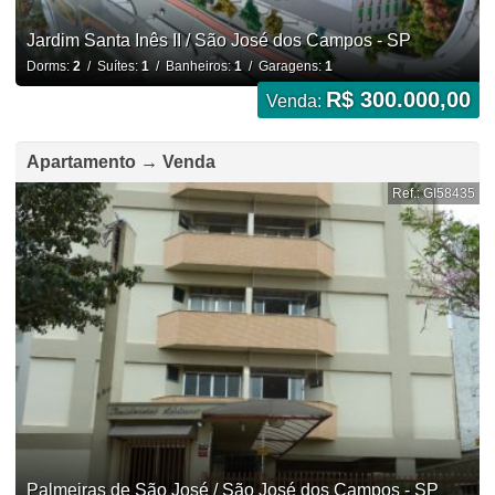
Jardim Santa Inês II / São José dos Campos - SP
Dorms:
2
/ Suítes:
1
/ Banheiros:
1
/ Garagens:
1
R$ 300.000,00
Venda:
Apartamento → Venda
Ref.: GI58435
Palmeiras de São José / São José dos Campos - SP