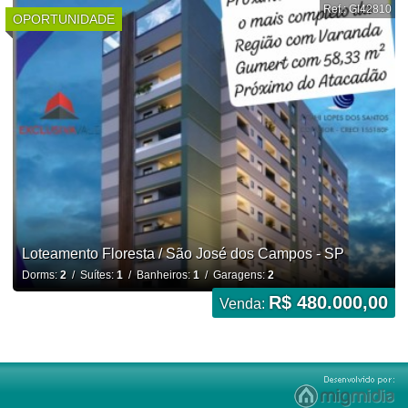
Ref.: GI42810
OPORTUNIDADE
Loteamento Floresta / São José dos Campos - SP
Dorms:
2
/ Suítes:
1
/ Banheiros:
1
/ Garagens:
2
R$ 480.000,00
Venda: