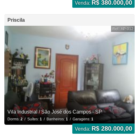
R$ 380.000,00
Venda:
Priscila
Ref.: AP-012
Vila Industrial / São José dos Campos - SP
Dorms:
2
/ Suítes:
1
/ Banheiros:
1
/ Garagens:
1
R$ 280.000,00
Venda: