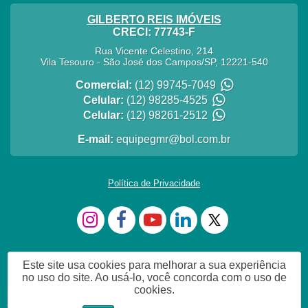
GILBERTO REIS IMÓVEIS
CRECI: 77743-F
Rua Vicente Celestino, 214
Vila Tesouro
-
São José dos Campos
/
SP
,
12221-540
Comercial:
(12) 99745-7049
Celular:
(12) 98285-4525
Celular:
(12) 98261-2512
E-mail:
equipegmr@bol.com.br
Política de Privacidade
Este site usa cookies para melhorar a sua experiência
no uso do site. Ao usá-lo, você concorda com o uso de
cookies.
estou dísponível em whatsApp