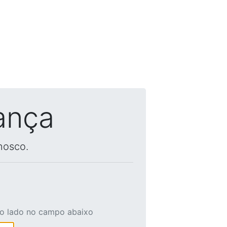
ança
nosco.
ao lado no campo abaixo