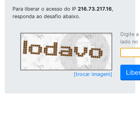
Para liberar o acesso
do IP
216.73.217.16
,
responda ao desafio abaixo.
Digite 
lado no
[trocar imagem]