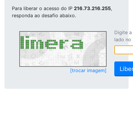
Para liberar o acesso
do IP
216.73.216.255
,
responda ao desafio abaixo.
Digite 
lado no
[trocar imagem]