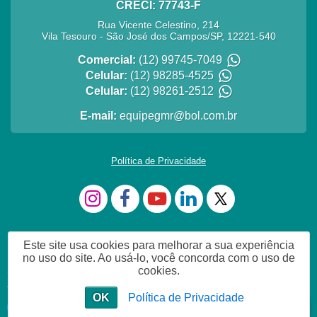
CRECI: 77743-F
Rua Vicente Celestino, 214
Vila Tesouro
-
São José dos Campos
/
SP
,
12221-540
Comercial:
(12) 99745-7049
Celular:
(12) 98285-4525
Celular:
(12) 98261-2512
E-mail:
equipegmr@bol.com.br
Política de Privacidade
Este site usa cookies para melhorar a sua experiência
no uso do site. Ao usá-lo, você concorda com o uso de
cookies.
estou dísponível em whatsApp
OK
Política de Privacidade
Estou a disposição que vc procura
Chat