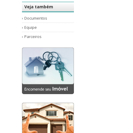
AruanÃ (1)
Veja também
Aruanã Floresta (1)
Documentos
Bem Viver Litoral (1)
Equipe
Blue View (1)
Parceiros
Bosque das Cerejeiras (1)
Campo das Violetas (1)
Campo Di Oviedo (1)
Campo Felicio (1)
Campo Felicio 02 (1)
Campo Giallo (5)
Capricornio (1)
Capricórnio 1 (1)
Casa Alta (1)
Citta de Roma (1)
Cittá Di Roma (9)