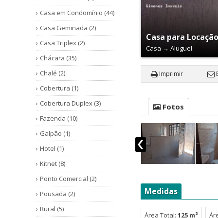
Casa em Condomínio (44)
Casa Geminada (2)
Casa para Locação,
Casa Triplex (2)
Casa
→
Aluguel
Chácara (35)
Chalé (2)
Imprimir
Cobertura (1)
Cobertura Duplex (3)
Fotos
Fazenda (10)
Galpão (1)
Hotel (1)
Kitnet (8)
Ponto Comercial (2)
Medidas
Pousada (2)
Rural (5)
Área Total:
125 m²
Ár