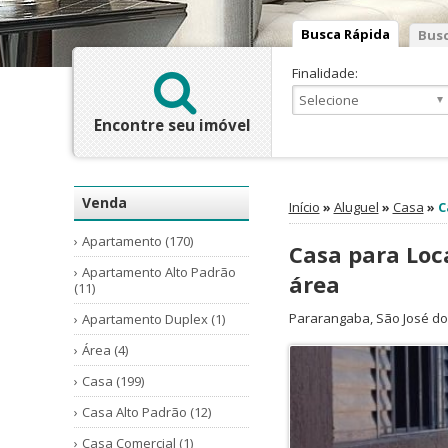
Busca Rápida
Busc
Finalidade:
Encontre seu imóvel
Venda
Início
»
Aluguel
»
Casa
»
C
Apartamento (170)
Casa para Loca
Apartamento Alto Padrão
área
(11)
Pararangaba
,
São José d
Apartamento Duplex (1)
Área (4)
Casa (199)
Casa Alto Padrão (12)
Casa Comercial (1)