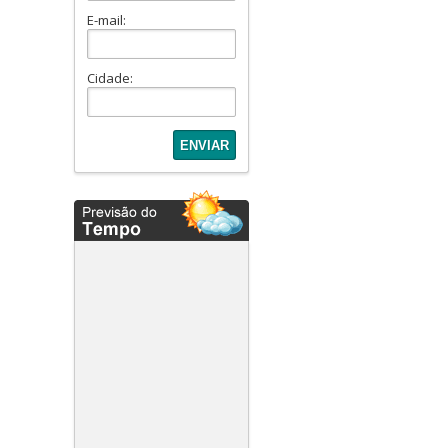
Condominio Karima (1)
E-mail:
Condominio Mirante II (1)
Condomínio Nova Era (1)
Cidade:
Condominio Patrimonium
(1)
Condominio Porto Novo (1)
Condomínio Residencial
Alphaville II (1)
Condomínio Residencial
Passaredo. (2)
Condominio Sans Souci (1)
Condomínio Verana (1)
Condominio Viverde (1)
Condomino Fiji (1)
Costa do Mar (1)
Edifício Adriático (1)