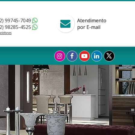
2) 99745-7049
Atendimento
2) 98285-4525
por E-mail
telefones