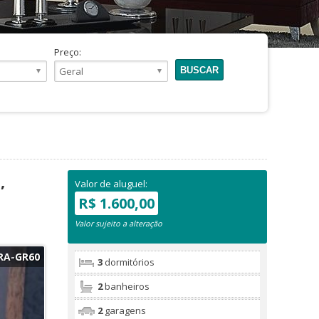
Preço:
,
Valor de aluguel:
R$ 1.600,00
Valor sujeito a alteração
RA-GR60
3
dormitórios
2
banheiros
2
garagens