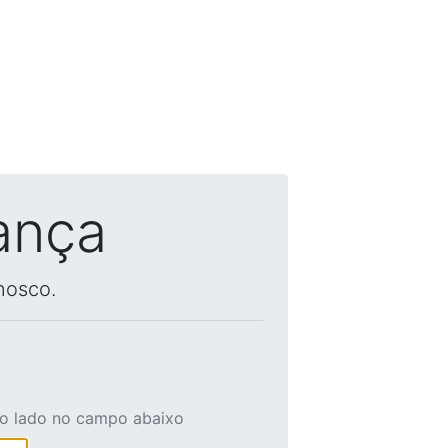
ança
nosco.
ao lado no campo abaixo