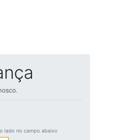
ança
nosco.
ao lado no campo abaixo