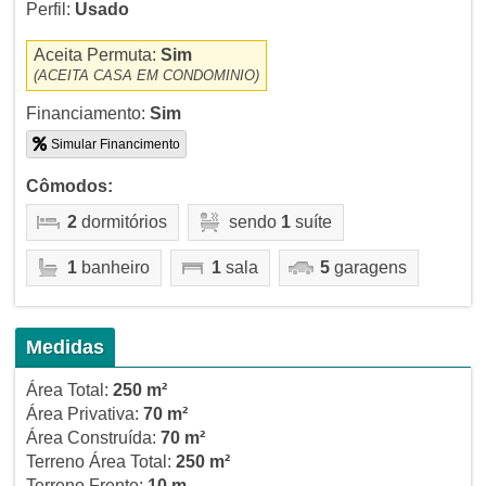
Perfil:
Usado
Aceita Permuta:
Sim
(ACEITA CASA EM CONDOMINIO)
Financiamento:
Sim
Simular Financimento
Cômodos:
2
dormitórios
sendo
1
suíte
1
banheiro
1
sala
5
garagens
Medidas
Área Total:
250 m²
Área Privativa:
70 m²
Área Construída:
70 m²
Terreno Área Total:
250 m²
Terreno Frente:
10 m