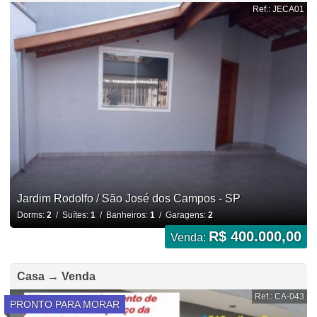
Ref.: JECA01
Jardim Rodolfo / São José dos Campos - SP
Dorms:
2
/ Suítes:
1
/ Banheiros:
1
/ Garagens:
2
R$ 400.000,00
Venda:
Casa → Venda
Ref.: CA-043
PRONTO PARA MORAR