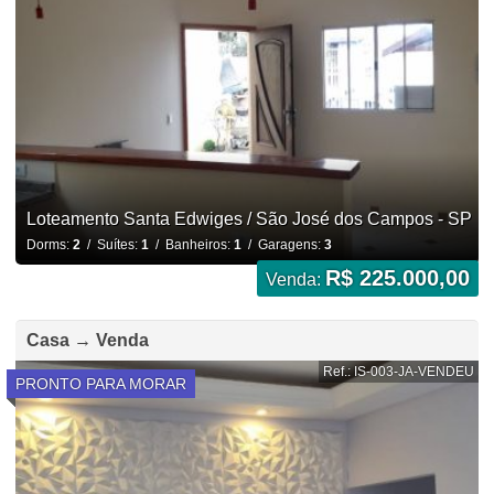
Loteamento Santa Edwiges / São José dos Campos - SP
Dorms:
2
/ Suítes:
1
/ Banheiros:
1
/ Garagens:
3
R$ 225.000,00
Venda:
Casa → Venda
Ref.: IS-003-JA-VENDEU
PRONTO PARA MORAR