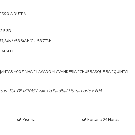
CESSO A DUTRA
2 E 3D
,84M² /58,64M²/OU 58,77M²
OM SUITE
E JANTAR *COZINHA * LAVADO *LAVANDERIA *CHURRASQUEIRA *QUINTAL
cura SUL DE MINAS / Vale do Paraíba/ Litoral norte e EUA
Piscina
Portaria 24 Horas