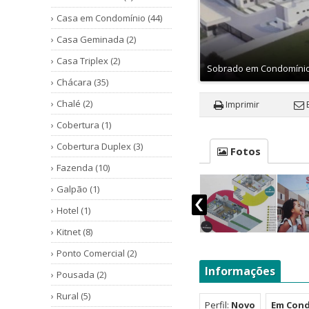
Casa em Condomínio (44)
Casa Geminada (2)
Casa Triplex (2)
Sobrado em Condomíni
Chácara (35)
Chalé (2)
Imprimir
Cobertura (1)
Cobertura Duplex (3)
Fotos
Fazenda (10)
Galpão (1)
Hotel (1)
Kitnet (8)
Ponto Comercial (2)
Informações
Pousada (2)
Rural (5)
Perfil:
Novo
Em Con