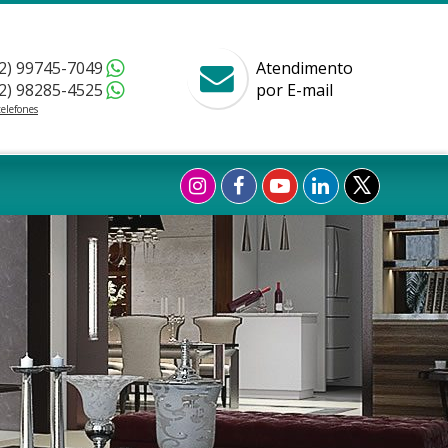
2) 99745-7049
Atendimento
2) 98285-4525
por E-mail
telefones