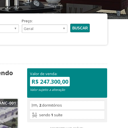
Preço:
endo
Valor de venda:
R$ 247.300,00
Valor sujeito a alteração
ANC-001
2
dormitórios
sendo
1
suíte