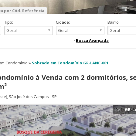
a por Cód. Referência
Tipo:
Cidade:
Bairro:
Busca Avançada
em Condomínio
»
Sobrado em Condomínio GR-LANC-001
ndomínio à Venda com 2 dormitórios, s
 m²
ste),
São José dos Campos
-
SP
Ref.:
GR-L