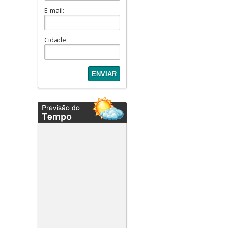
Condominio Karima (1)
E-mail:
Condominio Mirante II (1)
Condomínio Nova Era (1)
Cidade:
Condominio Patrimonium
(1)
Condominio Porto Novo (1)
Condomínio Residencial
Alphaville II (1)
Condomínio Residencial
Passaredo. (2)
Condominio Sans Souci (1)
Condomínio Verana (1)
Condominio Viverde (1)
Condomino Fiji (1)
Costa do Mar (1)
Edifício Adriático (1)