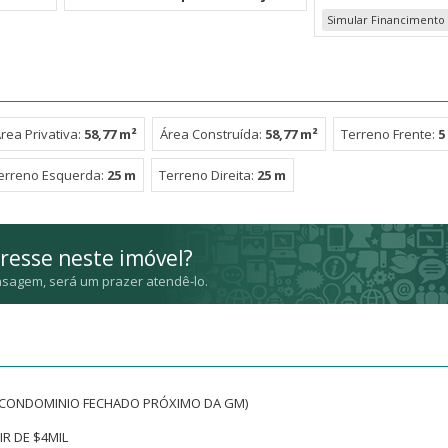
Simular Financimento
rea Privativa:
58,77 m²
Área Construída:
58,77 m²
Terreno Frente:
5
erreno Esquerda:
25 m
Terreno Direita:
25 m
resse neste imóvel?
sagem, será um prazer atendê-lo.
 (CONDOMINIO FECHADO PRÓXIMO DA GM)
R DE $4MIL