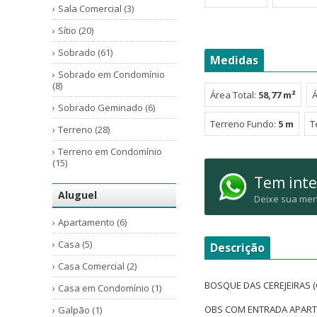
Sala Comercial (3)
Sítio (20)
Sobrado (61)
Medidas
Sobrado em Condomínio
(8)
Área Total:
58,77 m²
Á
Sobrado Geminado (6)
Terreno Fundo:
5 m
T
Terreno (28)
Terreno em Condomínio
(15)
Tem inte
Aluguel
Deixe sua men
Apartamento (6)
Casa (5)
Descrição
Casa Comercial (2)
BOSQUE DAS CEREJEIRAS
Casa em Condomínio (1)
OBS COM ENTRADA APARTI
Galpão (1)