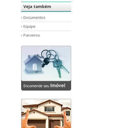
AruanÃ (1)
Veja também
Aruanã Floresta (1)
Documentos
Bem Viver Litoral (1)
Equipe
Blue View (1)
Parceiros
Bosque das Cerejeiras (1)
Campo das Violetas (1)
Campo Di Oviedo (1)
Campo Felicio (1)
Campo Felicio 02 (1)
Campo Giallo (5)
Capricornio (1)
Capricórnio 1 (1)
Casa Alta (1)
Citta de Roma (1)
Cittá Di Roma (9)