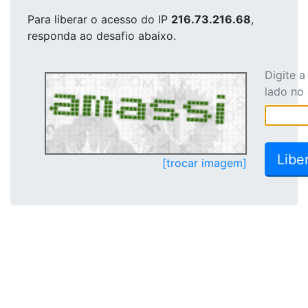
Para liberar o acesso
do IP
216.73.216.68
,
responda ao desafio abaixo.
Digite 
lado no
[trocar imagem]