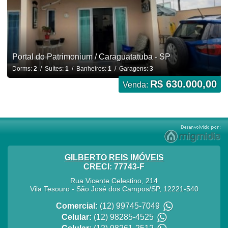
Portal do Patrimonium / Caraguatatuba - SP
Dorms:
2
/ Suítes:
1
/ Banheiros:
1
/ Garagens:
3
R$ 630.000,00
Venda:
GILBERTO REIS IMÓVEIS
CRECI: 77743-F
Rua Vicente Celestino, 214
Vila Tesouro
-
São José dos Campos
/
SP
,
12221-540
Comercial:
(12) 99745-7049
Celular:
(12) 98285-4525