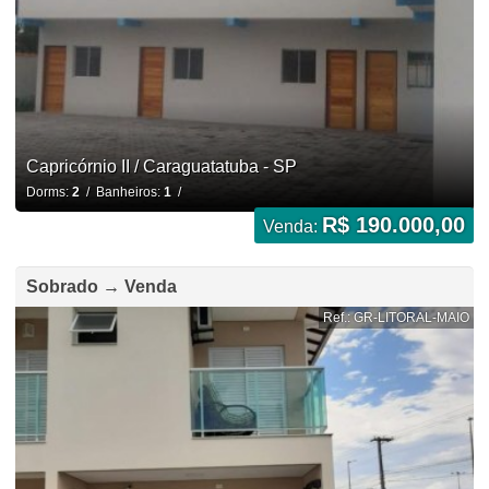
Capricórnio II / Caraguatatuba - SP
Dorms:
2
/ Banheiros:
1
/
R$ 190.000,00
Venda:
Sobrado → Venda
Ref.: GR-LITORAL-MAIO