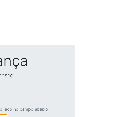
ança
nosco.
ao lado no campo abaixo