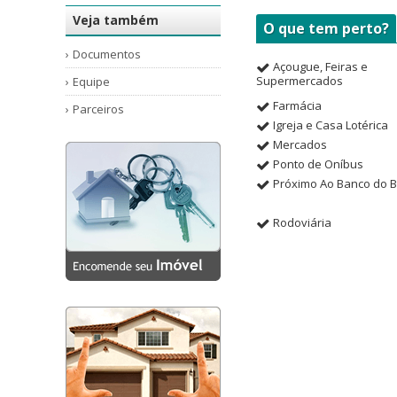
AruanÃ (1)
Veja também
O que tem perto?
Aruanã Floresta (1)
Documentos
Bem Viver Litoral (1)
Açougue, Feiras e
Supermercados
Equipe
Blue View (1)
Farmácia
Parceiros
Bosque das Cerejeiras (1)
Igreja e Casa Lotérica
Mercados
Campo das Violetas (1)
Ponto de Oníbus
Campo Di Oviedo (1)
Próximo Ao Banco do Br
Campo Felicio (1)
Rodoviária
Campo Felicio 02 (1)
Campo Giallo (5)
Capricornio (1)
Capricórnio 1 (1)
Casa Alta (1)
Citta de Roma (1)
Cittá Di Roma (9)