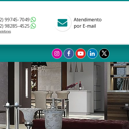
2) 99745-7049
Atendimento
2) 98285-4525
por E-mail
telefones