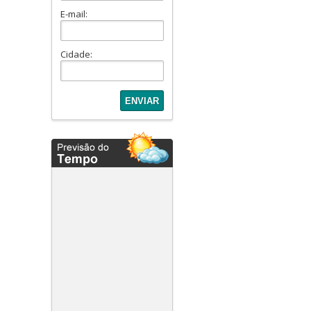
Condominio Karima (1)
E-mail:
Condominio Mirante II (1)
Condomínio Nova Era (1)
Cidade:
Condominio Patrimonium
(1)
Condominio Porto Novo (1)
Condomínio Residencial
Alphaville II (1)
Condomínio Residencial
Passaredo. (2)
Condominio Sans Souci (1)
Condomínio Verana (1)
Condominio Viverde (1)
Condomino Fiji (1)
Costa do Mar (1)
Edifício Adriático (1)