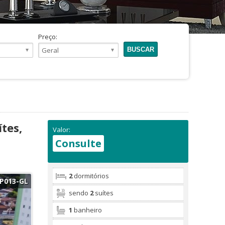
Preço:
tes,
Valor:
Consulte
2
dormitórios
P013-GL
sendo
2
suítes
1
banheiro