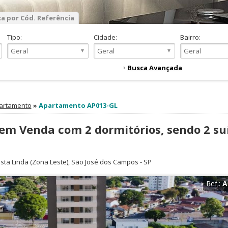
a por Cód. Referência
Tipo:
Cidade:
Bairro:
Busca Avançada
artamento
»
Apartamento AP013-GL
m Venda com 2 dormitórios, sendo 2 suí
sta Linda
(Zona Leste),
São José dos Campos
-
SP
Ref.:
A