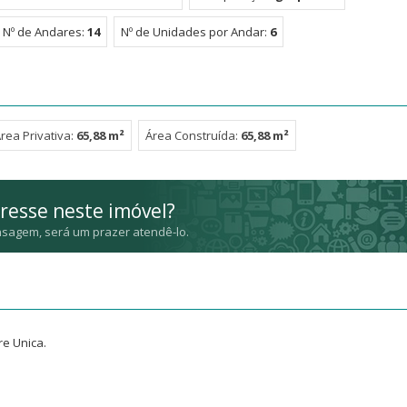
Nº de Andares:
14
Nº de Unidades por Andar:
6
rea Privativa:
65,88 m²
Área Construída:
65,88 m²
resse neste imóvel?
sagem, será um prazer atendê-lo.
e Unica.