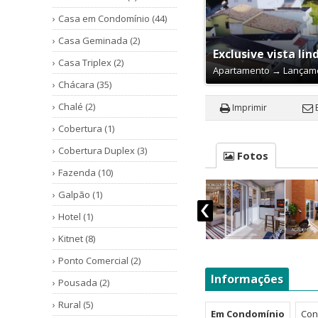
Casa em Condomínio (44)
Casa Geminada (2)
Exclusive vista lin
Casa Triplex (2)
Apartamento
→
Lançam
Chácara (35)
Chalé (2)
Imprimir
Cobertura (1)
Cobertura Duplex (3)
Fotos
Fazenda (10)
Galpão (1)
Hotel (1)
Kitnet (8)
Ponto Comercial (2)
Informações
Pousada (2)
Rural (5)
Em Condomínio
Con