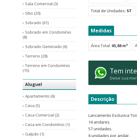
Sala Comercial (3)
Total de Unidades:
57
Sítio (20)
Sobrado (61)
Medidas
Sobrado em Condomínio
(8)
Área Total:
65,88 m²
Á
Sobrado Geminado (6)
Terreno (28)
Terreno em Condomínio
Tem inte
(15)
Deixe sua men
Aluguel
Apartamento (6)
Descrição
Casa (5)
Casa Comercial (2)
Lancamento Exclusiva Torr
14 andares.
Casa em Condomínio (1)
57 unidades.
Galpão (1)
6 unidades por andar.