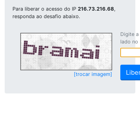
Para liberar o acesso
do IP
216.73.216.68
,
responda ao desafio abaixo.
Digite 
lado no
[trocar imagem]