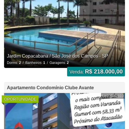
Jardim Copacabana / São José dos Campos - SP
Dorms:
2
/ Banheiros:
1
/ Garagens:
2
R$ 218.000,00
Venda:
Apartamento Condomínio Clube Avante
Ref.: GI42810
OPORTUNIDADE