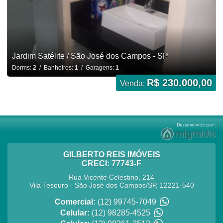
Jardim Satélite / São José dos Campos - SP
Dorms:
2
/ Banheiros:
1
/ Garagens:
1
R$ 230.000,00
Venda:
GILBERTO REIS IMÓVEIS
CRECI: 77743-F
Rua Vicente Celestino, 214
Vila Tesouro
-
São José dos Campos
/
SP
,
12221-540
Comercial:
(12) 99745-7049
Celular:
(12) 98285-4525