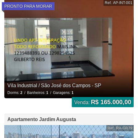
Ref.: AP-INT-001
PRONTO PARA MORAR
Vila Industrial / São José dos Campos - SP
Dorms:
2
/ Banheiros:
1
/ Garagens:
1
R$ 165.000,00
Venda:
Apartamento Jardim Augusta
Ref.: RA-GR79