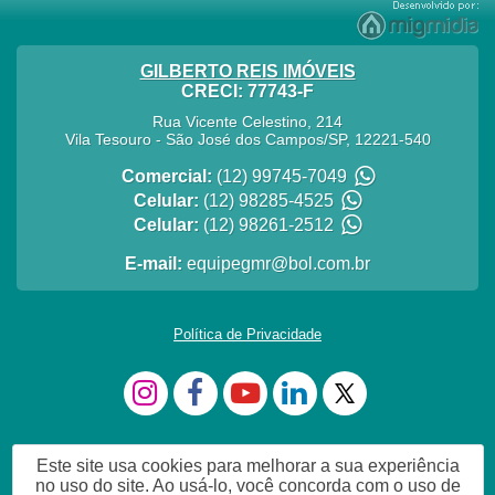
GILBERTO REIS IMÓVEIS
CRECI: 77743-F
Rua Vicente Celestino, 214
Vila Tesouro
-
São José dos Campos
/
SP
,
12221-540
Comercial:
(12) 99745-7049
Celular:
(12) 98285-4525
Celular:
(12) 98261-2512
E-mail:
equipegmr@bol.com.br
Política de Privacidade
Este site usa cookies para melhorar a sua experiência
no uso do site. Ao usá-lo, você concorda com o uso de