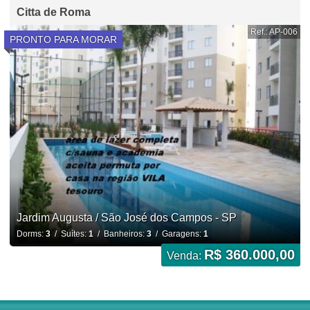
Citta de Roma
Ref.: AP-006
PRONTO PARA MORAR
Jardim Augusta / São José dos Campos - SP
Dorms:
3
/ Suítes:
1
/ Banheiros:
3
/ Garagens:
1
R$ 360.000,00
Venda: