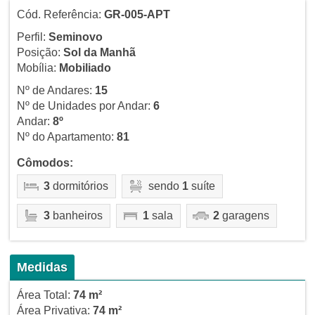
Cód. Referência:
GR-005-APT
Perfil:
Seminovo
Posição:
Sol da Manhã
Mobília:
Mobiliado
Nº de Andares:
15
Nº de Unidades por Andar:
6
Andar:
8º
Nº do Apartamento:
81
Cômodos:
3
dormitórios
sendo
1
suíte
3
banheiros
1
sala
2
garagens
Medidas
Área Total:
74 m²
Área Privativa:
74 m²