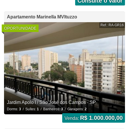
Consulte o valor
Apartamento Marinella MVItuzzo
Ref.: RA-GR16
OPORTUNIDADE
Jardim Apolo I / São José dos Campos - SP
Dorms:
3
/ Suítes:
1
/ Banheiros:
3
/ Garagens:
2
R$ 1.000.000,00
Venda: