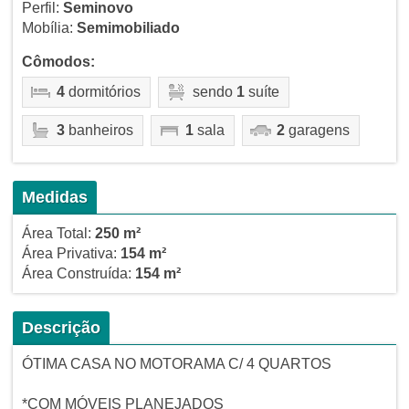
Perfil:
Seminovo
Mobília:
Semimobiliado
Cômodos:
4
dormitórios
sendo
1
suíte
3
banheiros
1
sala
2
garagens
Medidas
Área Total:
250 m²
Área Privativa:
154 m²
Área Construída:
154 m²
Descrição
ÓTIMA CASA NO MOTORAMA C/ 4 QUARTOS
*COM MÓVEIS PLANEJADOS