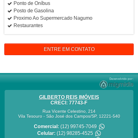
Ponto de Oníbus
Posto de Gasolina
Proximo Ao Supermercado Nagumo
Restaurantes
ENTRE EM CONTATO
GILBERTO REIS IMÓVEIS
CRECI: 77743-F
Rua Vicente Celestino, 214
Vila Tesouro
-
São José dos Campos
/
SP
,
12221-540
Comercial:
(12) 99745-7049
Celular:
(12) 98285-4525