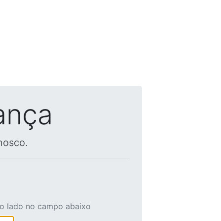
ança
nosco.
ao lado no campo abaixo